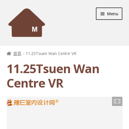
Skip
Skip
Menu
to
to
navigation
content
首頁
首頁
11.25Tsuen Wan Centre VR
Expand
設計個案
11.25Tsuen Wan
child
menu
Expand
服務及產品
Centre VR
child
menu
宣傳資料
Expand
裝修秘訣
child
menu
聯絡我們