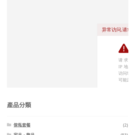
線上查詢 (取得無隱藏報價)
產品分類
傢俬套餐
(2)
家品・飾品
(83)