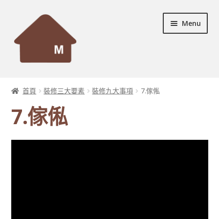
Skip
Skip
Menu
to
to
navigation
content
首頁
首頁
裝修三大要素
裝修九大事項
7.傢俬
Expand
設計個案
7.傢俬
child
menu
Expand
服務及產品
child
menu
宣傳資料
Expand
裝修秘訣
child
menu
新居暢想