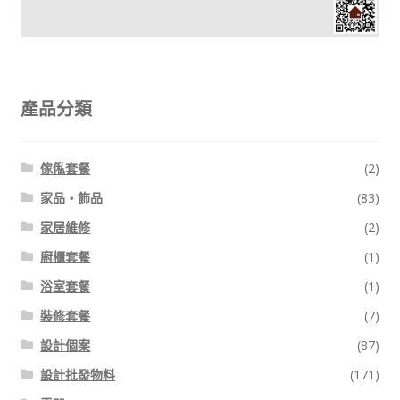
6.電器
7.傢俬
8.少手尾
產品分類
9.預算
傢俬套餐
(2)
Expand
裝修陷阱
家品・飾品
(83)
child
家居維修
(2)
menu
聯絡我們
廚櫃套餐
(1)
浴室套餐
(1)
線上查詢 (取得無隱藏報價)
裝修套餐
(7)
設計個案
(87)
設計批發物料
(171)