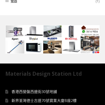
電器
(1)
Materials Design Station Ltd
香港西營盤西邊街30號地舖
新界荃灣德士古道70號寶業大廈B座2樓