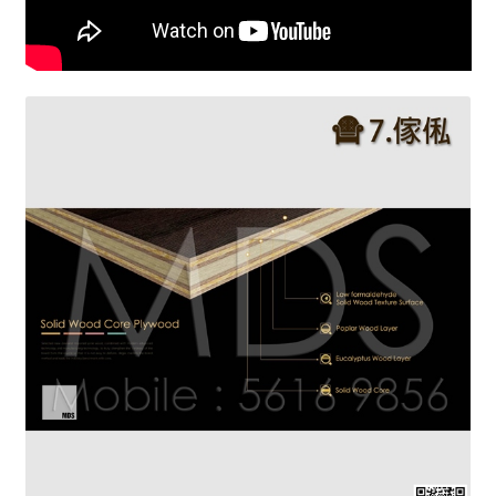
M.D.S.的秘密
裝修三大要素
Expand
裝修九大事項
child
menu
1.保險
2.專業
3.物料
4.質量
5.甲醛