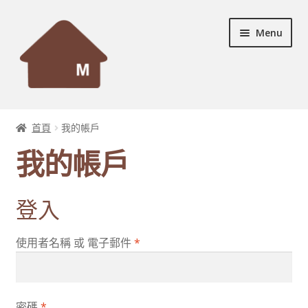
Skip
Skip
Menu
to
to
navigation
content
首頁
首頁
我的帳戶
Expand
設計個案
我的帳戶
child
menu
Expand
服務及產品
child
登入
menu
宣傳資料
使用者名稱 或 電子郵件
*
Expand
裝修秘訣
child
menu
聯絡我們
密碼
*