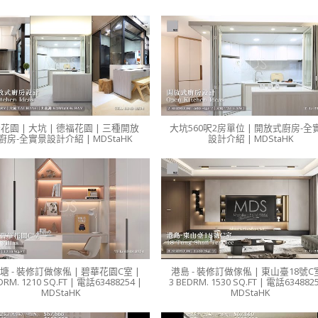
花園 | 大坑 | 德福花園 | 三種開放
大坑560呎2房單位 | 開放式廚房-全
廚房-全實景設計介紹 | MDStaHK
設計介紹 | MDStaHK
塘 - 裝修訂做傢俬 | 碧華花園C室 |
港島 - 裝修訂做傢俬 | 東山臺18號C室
DRM. 1210 SQ.FT | 電話63488254 |
3 BEDRM. 1530 SQ.FT | 電話6348825
MDStaHK
MDStaHK