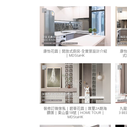
康怡花園 | 開放式廚房-全實景設計介紹
康怡
| MDStaHK
式
裝修訂做傢俬 | 碧華花園 | 匯璽2A期海
九龍
鑽匯 | 東山臺18號 | HOME TOUR |
3 BE
MDStaHK