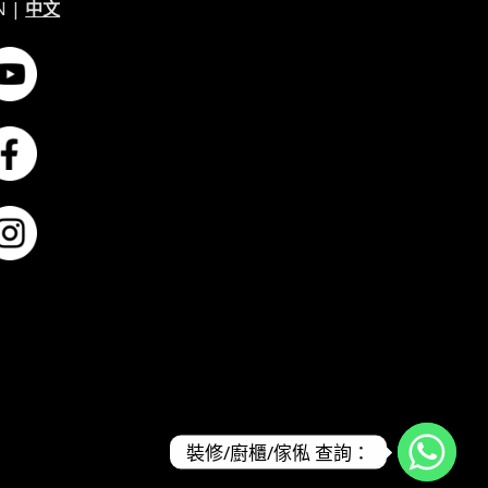
N
|
中文
裝修/廚櫃/傢俬 查詢：