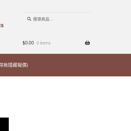
搜
搜
尋：
尋
us
$
0.00
0 items
取得無隱藏報價)