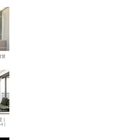
實景
 |
4 |