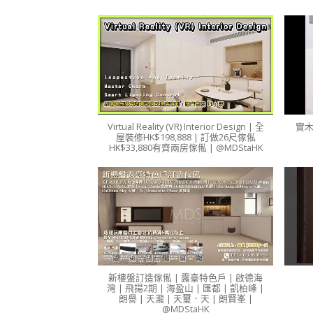
Virtual Reality (VR) Interior Design | 全
實
屋裝修HK$198,888 | 訂做26尺傢俬
HK$33,880有齊兩房傢俬 | @MDStaHK
新樓盤訂造傢俬 | 露臺特色戶 | 啟德海
灣 | 飛揚2期 | 海盈山 | 匯都 | 凱柏峰 |
朗譽 | 天瀧 | 天璽．天 | 朗賢峯 |
@MDStaHK