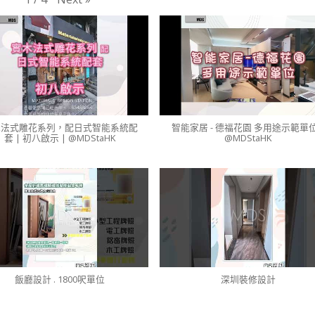
木法式雕花系列，配日式智能系統配
智能家居 - 德福花園 多用途示範單位
套 | 初八啟示 | @MDStaHK
@MDStaHK
飯廳設計 . 1800呎單位
深圳裝修設計