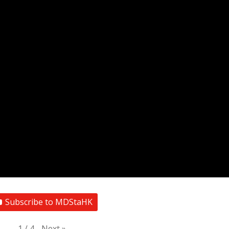
Subscribe to MDStaHK
Next
»
1
/
4