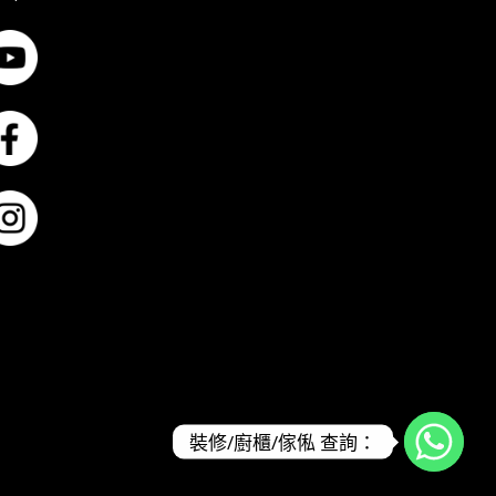
裝修/廚櫃/傢俬 查詢：