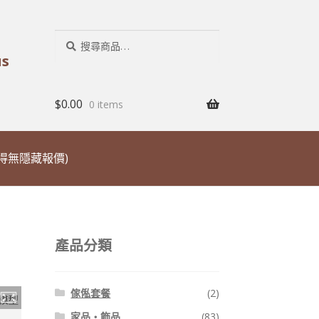
搜
搜
尋：
尋
us
$
0.00
0 items
取得無隱藏報價)
產品分類
傢俬套餐
(2)
家品・飾品
(83)