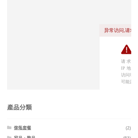
線上查詢 (取得無隱藏報價)
產品分類
傢俬套餐
(2)
家品・飾品
(83)