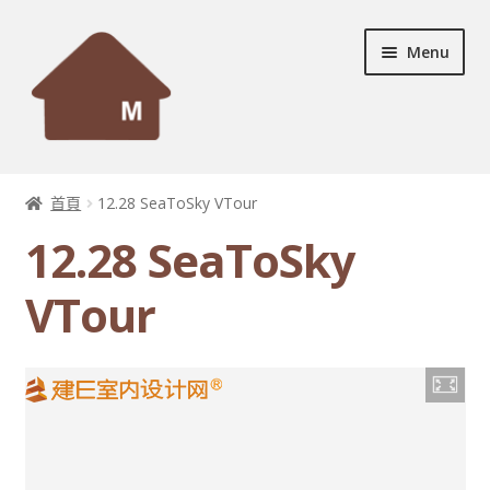
Skip
Skip
Menu
to
to
navigation
content
首頁
首頁
12.28 SeaToSky VTour
Expand
設計個案
12.28 SeaToSky
child
menu
Expand
服務及產品
VTour
child
menu
宣傳資料
Expand
裝修秘訣
child
menu
聯絡我們