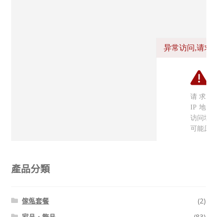
線上查詢 (取得無隱藏報價)
產品分類
傢俬套餐
(2)
家品・飾品
(83)