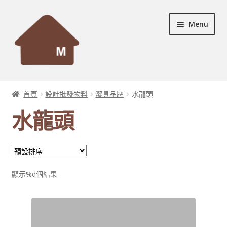
Skip
Skip
Menu
to
to
navigation
content
首頁
首頁
設計批發物料
潔具品牌
水龍頭
Expand
設計個案
水龍頭
child
menu
Expand
服務及產品
child
menu
宣傳資料
顯示%d個結果
Expand
裝修秘訣
child
menu
聯絡我們