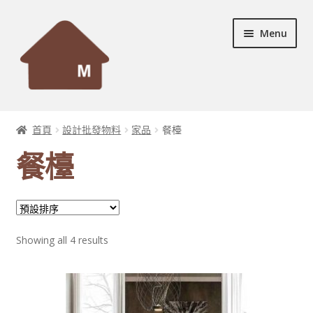
Skip
Skip
Menu
to
to
navigation
content
首頁
首頁
設計批發物料
家品
餐檯
Expand
設計個案
餐檯
child
menu
Expand
服務及產品
child
menu
宣傳資料
Showing all 4 results
Expand
裝修秘訣
child
menu
聯絡我們