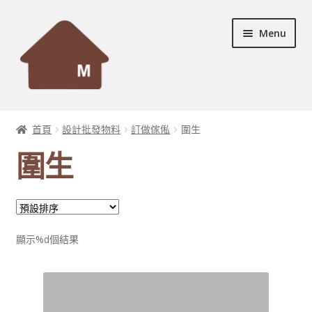
Skip
Skip
Menu
to
to
navigation
content
首頁
首頁
設計批發物料
訂做傢俬
圍生
Expand
設計個案
圍生
child
menu
Expand
服務及產品
child
menu
宣傳資料
顯示%d個結果
Expand
裝修秘訣
child
menu
聯絡我們