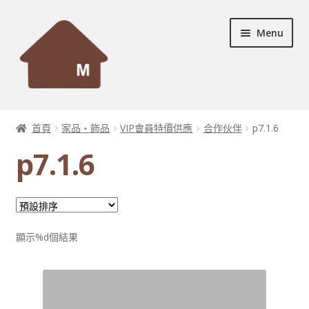
Skip
Skip
Menu
to
to
navigation
content
首頁
首頁
家品・飾品
VIP會員特價供應
合作伙伴
p7.1.6
Expand
設計個案
p7.1.6
child
menu
Expand
服務及產品
child
menu
宣傳資料
顯示%d個結果
Expand
裝修秘訣
child
menu
聯絡我們