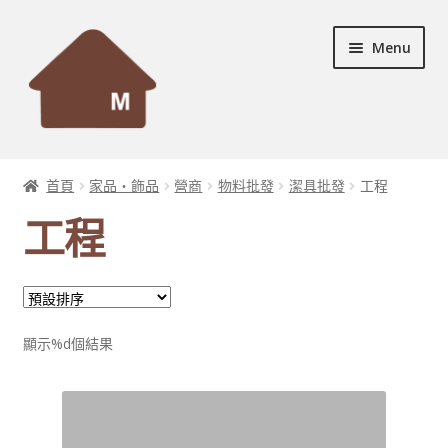
Skip
Skip
Menu
to
to
navigation
content
首頁
首頁
家品・飾品
營商
物料批發
潔具批發
工程
Expand
設計個案
工程
child
menu
Expand
服務及產品
child
menu
宣傳資料
顯示%d個結果
Expand
裝修秘訣
child
menu
聯絡我們