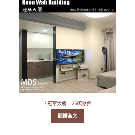
7.冠華大廈 – 25呎傢俬
閱讀全文