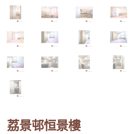
荔景邨恒景樓