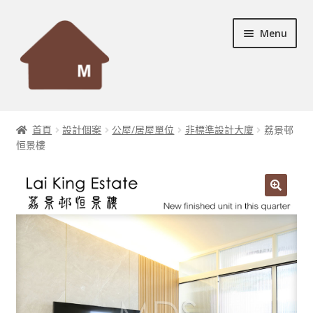
Skip
Skip
Menu
to
to
navigation
content
首頁
首頁
設計個案
公屋/居屋單位
非標準設計大廈
荔景邨
Expand
恒景樓
設計個案
child
menu
Expand
服務及產品
child
menu
宣傳資料
Expand
裝修秘訣
child
menu
聯絡我們